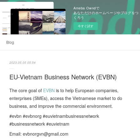
Ameba Owndで
あなただけのホームページやブログをつ
くろう
今すぐ試す
Blog
2023.05.05 05:54
EU-Vietnam Business Network (EVBN)
The core goal of
EVBN
is to help European companies,
enterprises (SMEs), access the Vietnamese market to do
business, and improve the commercial environment.
#evbn #evbnorg #euvietnambusinessnetwork
#businessnetwork #euvietnam
Email: evbnorgvn@gmail.com